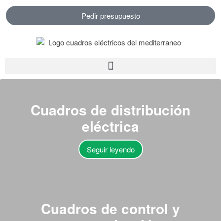
Pedir presupuesto
Buscar
Buscar
Cuadros de
distribución
eléctrica
Entradas recientes
Seguir leyendo
Comentarios
recientes
No hay comentarios que
Cuadros
de control y
mostrar.